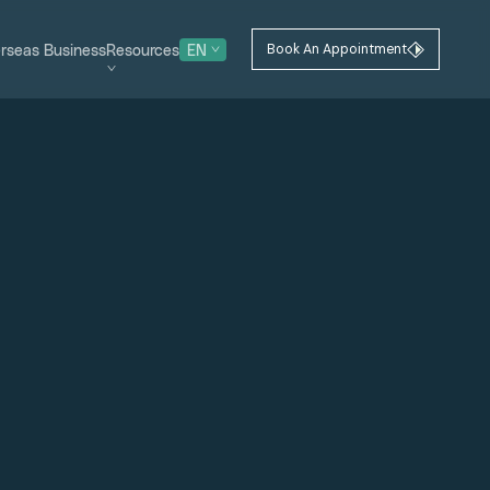
rseas Business
Resources
EN
Book An Appointment