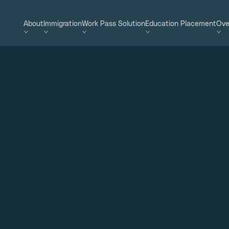
About
Immigration
Work Pass Solution
Education Placement
Ove