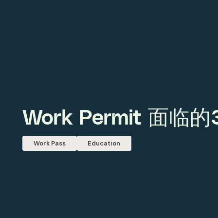
Work Permit 面
Work Pass
Education